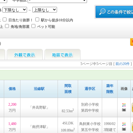
中学校区
格
～
上
日当たり抜群！
駅から徒歩10分以内
上
角地/角部屋
ペット可能
）
5ページ中5ページ目 [
前の20件
]
間取
築年
価格
沿線駅
通学区
画像
面積
階数
2,200
別府小学校
「井高野駅」
2
万円
第四中学校
82.53m
4SLDK
1,480
鳥飼東小学校
1990/02
「南摂津駅」
2
万円
第五中学校
3階建て
109.89m