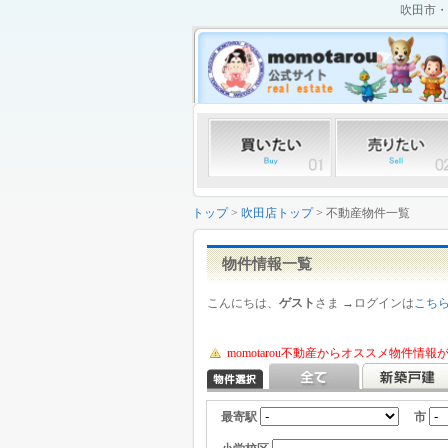
吹田市・
トップ
>
吹田店トップ
> 不動産物件一覧
物件情報一覧
こんにちは、
ゲスト
さま →ログインは
こち
momotarou不動産からオススメ物件情
最寄駅
市