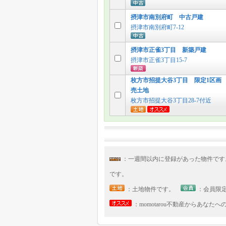
摂津市南別府町 中古戸建
摂津市南別府町7-12
摂津市正雀3丁目 新築戸建
摂津市正雀3丁目15-7
枚方市招提大谷3丁目 限定1区
売土地
枚方市招提大谷3丁目28-7付近
：一週間以内に登録があった物件で
です。
：土地物件です。
：会員限
：momotarou不動産からあなた