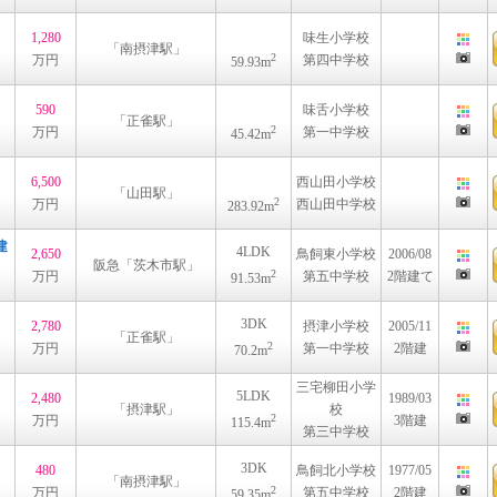
1,280
味生小学校
「南摂津駅」
2
万円
第四中学校
59.93m
590
味舌小学校
「正雀駅」
2
万円
第一中学校
45.42m
6,500
西山田小学校
「山田駅」
2
万円
西山田中学校
283.92m
建
4LDK
2,650
鳥飼東小学校
2006/08
阪急「茨木市駅」
2
万円
第五中学校
2階建て
91.53m
3DK
2,780
摂津小学校
2005/11
「正雀駅」
2
万円
第一中学校
2階建
70.2m
三宅柳田小学
5LDK
2,480
1989/03
「摂津駅」
校
2
万円
3階建
115.4m
第三中学校
3DK
480
鳥飼北小学校
1977/05
「南摂津駅」
2
万円
第五中学校
2階建
59.35m