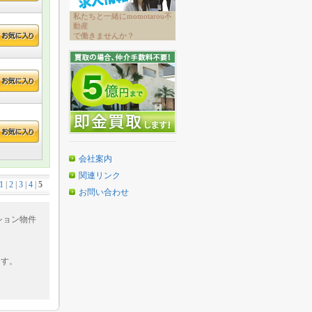
私たちと一緒にmomotarou不
動産
で働きませんか？
会社案内
関連リンク
1
|
2
|
3
|
4
|
5
お問い合わせ
ション物件
ます。