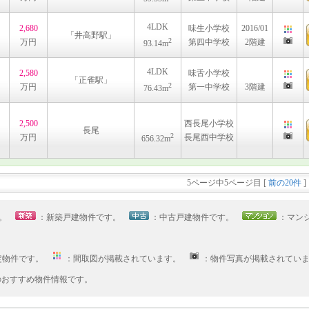
4LDK
2,680
味生小学校
2016/01
「井高野駅」
2
万円
第四中学校
2階建
93.14m
4LDK
2,580
味舌小学校
「正雀駅」
2
万円
第一中学校
3階建
76.43m
画
2,500
西長尾小学校
長尾
2
万円
長尾西中学校
656.32m
5ページ中5ページ目 [
前の20件
]
す。
：新築戸建物件です。
：中古戸建物件です。
：マン
定物件です。
：間取図が掲載されています。
：物件写真が掲載されてい
へのおすすめ物件情報です。