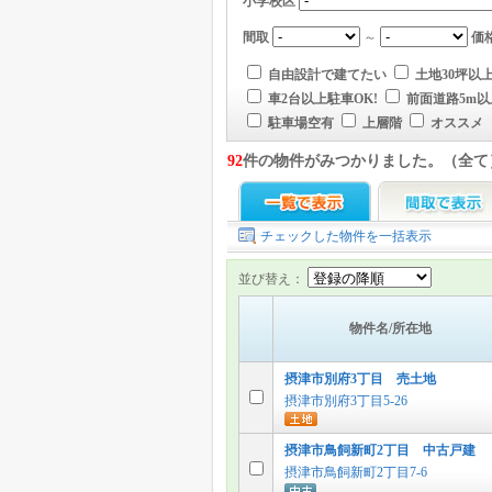
小学校区
間取
～
価
自由設計で建てたい
土地30坪以
車2台以上駐車OK!
前面道路5m以
駐車場空有
上層階
オススメ
92
件の物件がみつかりました。（全て
チェックした物件を一括表示
並び替え：
物件名/所在地
摂津市別府3丁目 売土地
摂津市別府3丁目5-26
摂津市鳥飼新町2丁目 中古戸建
摂津市鳥飼新町2丁目7-6