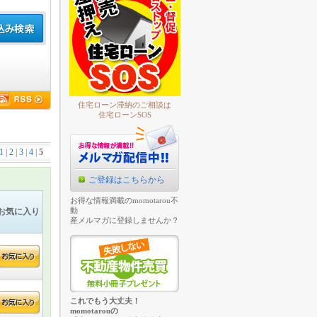
住宅ローン滞納のご相談は
住宅ローンSOS
1
|
2
|
3
|
4
|
5
ご登録はこちらから
お得な情報満載のmomotarou不
動
お気に入り
産メルマガに登録しませんか？
これでもう大丈夫！
momotarouの