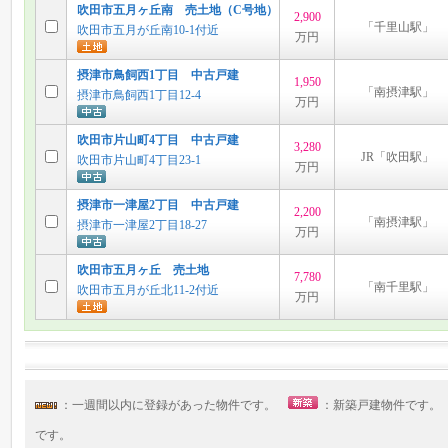
吹田市五月ヶ丘南 売土地（C号地）
2,900
「千里山駅」
吹田市五月が丘南10-1付近
万円
摂津市鳥飼西1丁目 中古戸建
1,950
「南摂津駅」
摂津市鳥飼西1丁目12-4
万円
吹田市片山町4丁目 中古戸建
3,280
JR「吹田駅」
吹田市片山町4丁目23-1
万円
摂津市一津屋2丁目 中古戸建
2,200
「南摂津駅」
摂津市一津屋2丁目18-27
万円
吹田市五月ヶ丘 売土地
7,780
「南千里駅」
吹田市五月が丘北11-2付近
万円
：一週間以内に登録があった物件です。
：新築戸建物件です
です。