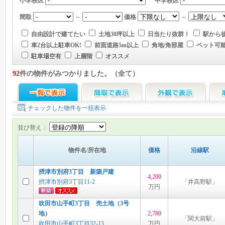
小学校区
中学校区
間取
～
価格
～
自由設計で建てたい
土地30坪以上
日当たり抜群！
駅から徒
車2台以上駐車OK!
前面道路5m以上
角地/角部屋
ペット可
駐車場空有
上層階
オススメ
92
件の物件がみつかりました。（全て）
チェックした物件を一括表示
並び替え：
物件名/所在地
価格
沿線駅
摂津市別府3丁目 新築戸建
4,200
摂津市別府3丁目11-2
「井高野駅」
万円
吹田市山手町3丁目 売土地（3号
地）
2,780
「関大前駅」
吹田市山手町3丁目32-13
万円