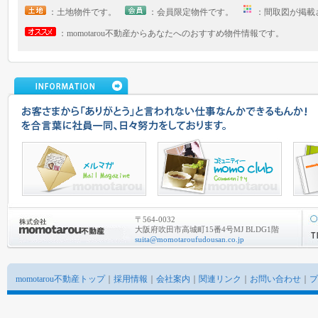
：土地物件です。
：会員限定物件です。
：間取図が掲
：momotarou不動産からあなたへのおすすめ物件情報です。
〒564-0032
大阪府吹田市高城町15番4号MJ BLDG1階
suita@momotaroufudousan.co.jp
momotarou不動産トップ
｜
採用情報
｜
会社案内
｜
関連リンク
｜
お問い合わせ
｜
プ