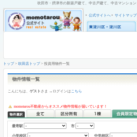
吹田市・摂津市の新築戸建て、中古戸建て、中古マンション、土
公式サイトへ
サイトマップ
トップ
>
吹田店トップ
> 投資用物件一覧
物件情報一覧
こんにちは、
ゲスト
さま →ログインは
こちら
momotarou不動産からオススメ物件情報が届いています！
最寄駅
市
小学校区
中学校区