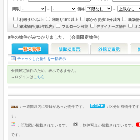
間取
～
価格
～
利廻り8%以上
利廻り10%以上
駅から徒歩10分以内
新築物
築浅物件(築5年以内)
フルローン可能
デザイナーズ物件
オ
0件の物件がみつかりました。（会員限定物件）
チェックした物件を一括表示
会員限定物件のため、表示できません。
→ログインは
こちら
：一週間以内に登録があった物件です。
：区分所有物件で
す。
：間取図が掲載されています。
：物件写真が掲載されています。
です。