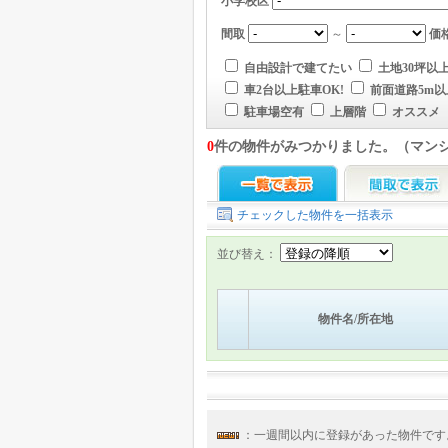
小学校区
間取
～
価
自由設計で建てたい
土地30坪以
車2台以上駐車OK!
前面道路5m以
駐車場空有
上層階
オススメ
0
件の物件がみつかりました。（マン
チェックした物件を一括表示
並び替え：
物件名/所在地
：一週間以内に登録があった物件で