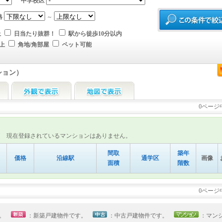
中学校区
格
～
上
日当たり抜群！
駅から徒歩10分以内
上
角地/角部屋
ペット可能
ション）
0ページ
現在登録されているマンションはありません。
間取
築年
価格
沿線駅
通学区
画像
面積
階数
0ページ
す。
：新築戸建物件です。
：中古戸建物件です。
：マン