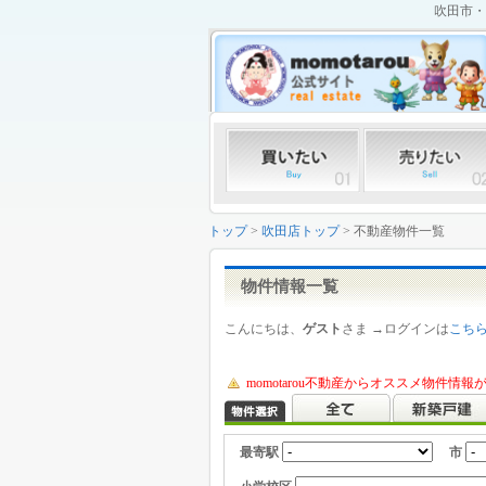
吹田市・
トップ
>
吹田店トップ
> 不動産物件一覧
物件情報一覧
こんにちは、
ゲスト
さま →ログインは
こち
momotarou不動産からオススメ物件情
最寄駅
市