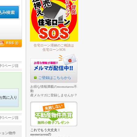
住宅ローン滞納のご相談は
住宅ローンSOS
中1ページ目
ご登録はこちらから
お得な情報満載のmomotarou不
動
産メルマガに登録しませんか？
お気に入り
中1ページ目
これでもう大丈夫！
ション物件
momotarouの