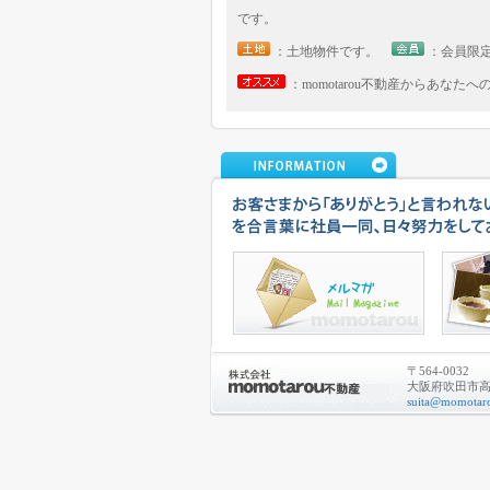
です。
：土地物件です。
：会員限
：momotarou不動産からあなた
〒564-0032
大阪府吹田市高城
suita@momotaro