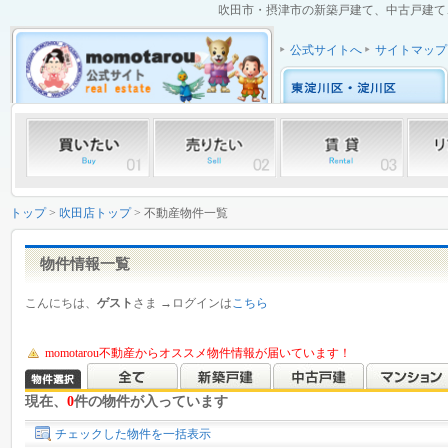
吹田市・摂津市の新築戸建て、中古戸建て、
公式サイトへ
サイトマップ
トップ
>
吹田店トップ
> 不動産物件一覧
物件情報一覧
こんにちは、
ゲスト
さま →ログインは
こちら
momotarou不動産からオススメ物件情報が届いています！
現在、
0
件の物件が入っています
チェックした物件を一括表示