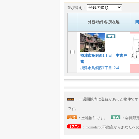
並び替え：
外観/物件名/所在地
間
摂津市鳥飼西1丁目 中古戸
建
摂津市鳥飼西1丁目12-4
：一週間以内に登録があった物件で
です。
：土地物件です。
：会員限
：momotarou不動産からあなた