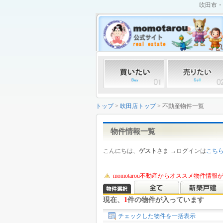
吹田市・
トップ
>
吹田店トップ
> 不動産物件一覧
物件情報一覧
こんにちは、
ゲスト
さま →ログインは
こち
momotarou不動産からオススメ物件情
現在、
1
件の物件が入っています
チェックした物件を一括表示