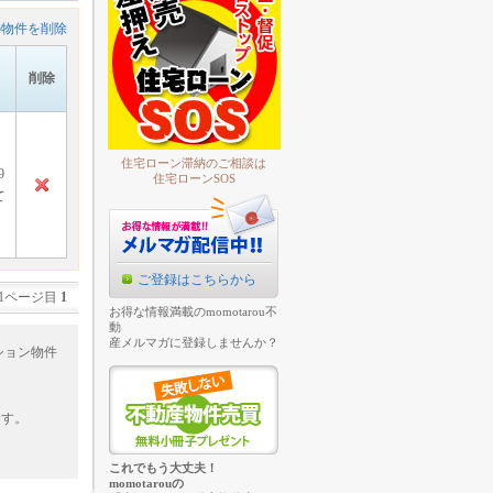
の物件を削除
削除
住宅ローン滞納のご相談は
9
住宅ローンSOS
て
ご登録はこちらから
1ページ目
1
お得な情報満載のmomotarou不
動
産メルマガに登録しませんか？
ション物件
ます。
これでもう大丈夫！
momotarouの