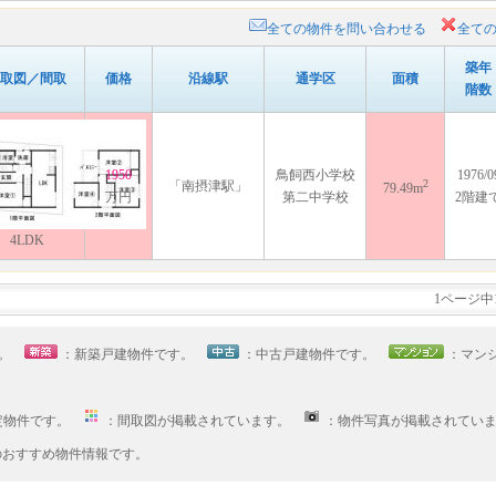
全ての物件を問い合わせる
全て
築年
取図／間取
価格
沿線駅
通学区
面積
階数
1950
鳥飼西小学校
1976/0
2
「南摂津駅」
79.49m
万円
第二中学校
2階建
4LDK
1ページ中
す。
：新築戸建物件です。
：中古戸建物件です。
：マン
定物件です。
：間取図が掲載されています。
：物件写真が掲載されてい
へのおすすめ物件情報です。