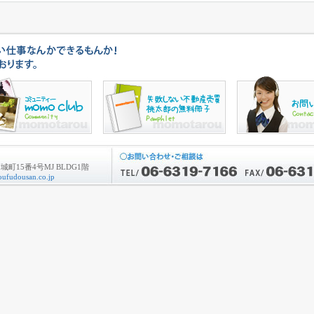
町15番4号MJ BLDG1階
ufudousan.co.jp