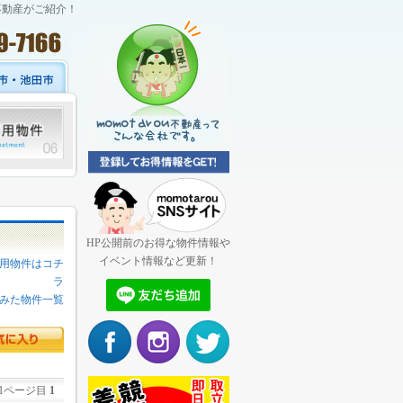
不動産がご紹介！
HP公開前のお得な物件情報や
イベント情報など更新！
用物件はコチ
ラ
みた物件一覧
1ページ目
1