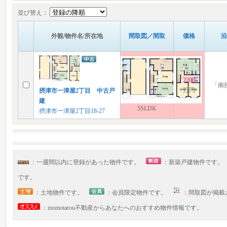
並び替え：
外観/物件名/所在地
間取図／間取
価格
沿
2200
「南
万円
摂津市一津屋2丁目 中古戸
建
5SLDK
摂津市一津屋2丁目18-27
：一週間以内に登録があった物件です。
：新築戸建物件です
です。
：土地物件です。
：会員限定物件です。
：間取図が掲
：momotarou不動産からあなたへのおすすめ物件情報です。