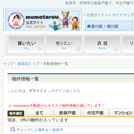
吹田市・摂津市の新築戸建て、中古戸建て、
公式サイトへ
サイトマップ
トップ
>
吹田店トップ
> 不動産物件一覧
物件情報一覧
こんにちは、
ゲスト
さま →ログインは
こちら
momotarou不動産からオススメ物件情報が届いています！
現在、
1
件の物件が入っています
チェックした物件を一括表示