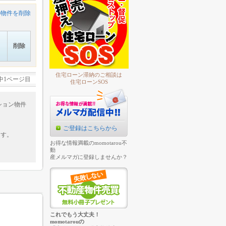
の物件を削除
削除
住宅ローン滞納のご相談は
中1ページ目
住宅ローンSOS
ション物件
ご登録はこちらから
ます。
お得な情報満載のmomotarou不
動
産メルマガに登録しませんか？
これでもう大丈夫！
momotarouの