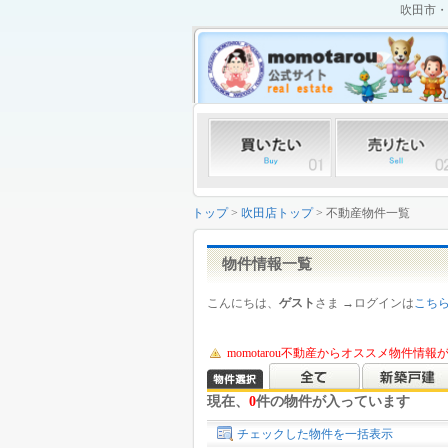
吹田市・
トップ
>
吹田店トップ
> 不動産物件一覧
物件情報一覧
こんにちは、
ゲスト
さま →ログインは
こち
momotarou不動産からオススメ物件情
現在、
0
件の物件が入っています
チェックした物件を一括表示