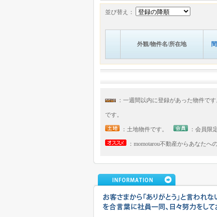
並び替え：
外観/物件名/所在地
間
：一週間以内に登録があった物件で
です。
：土地物件です。
：会員限
：momotarou不動産からあなた