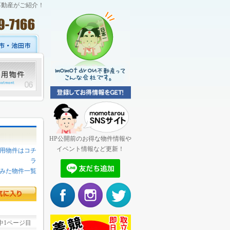
不動産がご紹介！
HP公開前のお得な物件情報や
イベント情報など更新！
用物件はコチ
ラ
みた物件一覧
中1ページ目