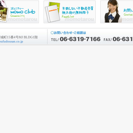
町15番4号MJ BLDG1階
ufudousan.co.jp