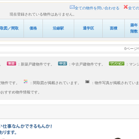
全ての物件を問い合わせる
全て
現在登録されている物件はありません。
築年
取図／間取
価格
沿線駅
通学区
面積
階数
0ページ
す。
：新築戸建物件です。
：中古戸建物件です。
：マン
定物件です。
：間取図が掲載されています。
：物件写真が掲載されてい
へのおすすめ物件情報です。