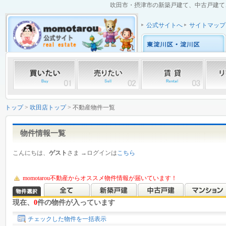
吹田市・摂津市の新築戸建て、中古戸建て、
公式サイトへ
サイトマップ
トップ
>
吹田店トップ
> 不動産物件一覧
物件情報一覧
こんにちは、
ゲスト
さま →ログインは
こちら
momotarou不動産からオススメ物件情報が届いています！
現在、
0
件の物件が入っています
チェックした物件を一括表示