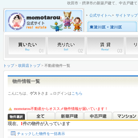
吹田市・摂津市の新築戸建て、中古戸建て、
公式サイトへ
サイトマップ
トップ
>
吹田店トップ
> 不動産物件一覧
物件情報一覧
こんにちは、
ゲスト
さま →ログインは
こちら
momotarou不動産からオススメ物件情報が届いています！
現在、
1
件の物件が入っています
チェックした物件を一括表示