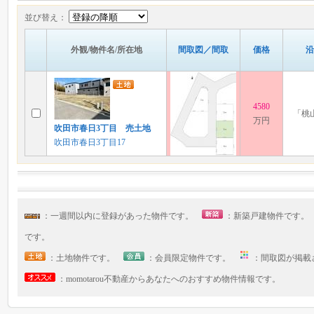
並び替え：
外観/物件名/所在地
間取図／間取
価格
沿
4580
「桃
万円
吹田市春日3丁目 売土地
吹田市春日3丁目17
：一週間以内に登録があった物件です。
：新築戸建物件です
です。
：土地物件です。
：会員限定物件です。
：間取図が掲
：momotarou不動産からあなたへのおすすめ物件情報です。