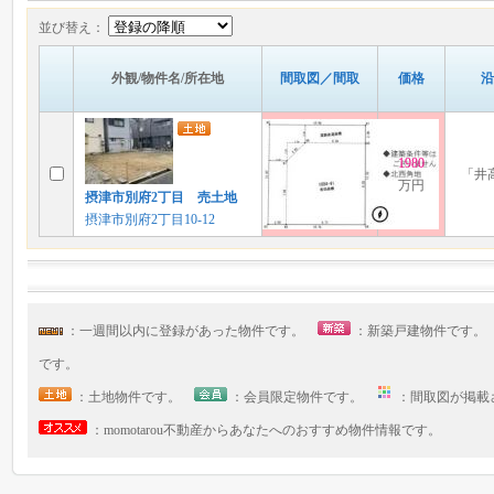
並び替え：
外観/物件名/所在地
間取図／間取
価格
沿
1980
「井
万円
摂津市別府2丁目 売土地
摂津市別府2丁目10-12
：一週間以内に登録があった物件です。
：新築戸建物件です
です。
：土地物件です。
：会員限定物件です。
：間取図が掲
：momotarou不動産からあなたへのおすすめ物件情報です。