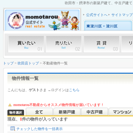
吹田市・摂津市の新築戸建て、中古戸建て、
公式サイトへ
サイトマップ
トップ
>
吹田店トップ
> 不動産物件一覧
物件情報一覧
こんにちは、
ゲスト
さま →ログインは
こちら
momotarou不動産からオススメ物件情報が届いています！
現在、
1
件の物件が入っています
チェックした物件を一括表示