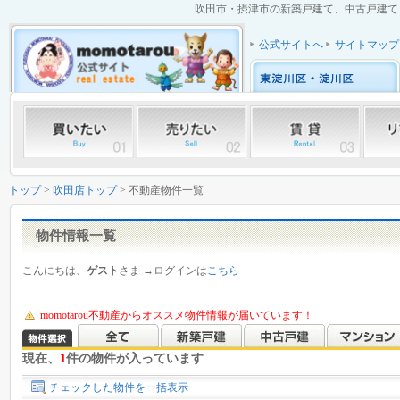
吹田市・摂津市の新築戸建て、中古戸建て、
公式サイトへ
サイトマップ
トップ
>
吹田店トップ
> 不動産物件一覧
物件情報一覧
こんにちは、
ゲスト
さま →ログインは
こちら
momotarou不動産からオススメ物件情報が届いています！
現在、
1
件の物件が入っています
チェックした物件を一括表示