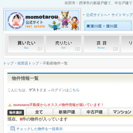
吹田市・摂津市の新築戸建て、中古戸建て、
公式サイトへ
サイトマップ
トップ
>
吹田店トップ
> 不動産物件一覧
物件情報一覧
こんにちは、
ゲスト
さま →ログインは
こちら
momotarou不動産からオススメ物件情報が届いています！
現在、
0
件の物件が入っています
チェックした物件を一括表示