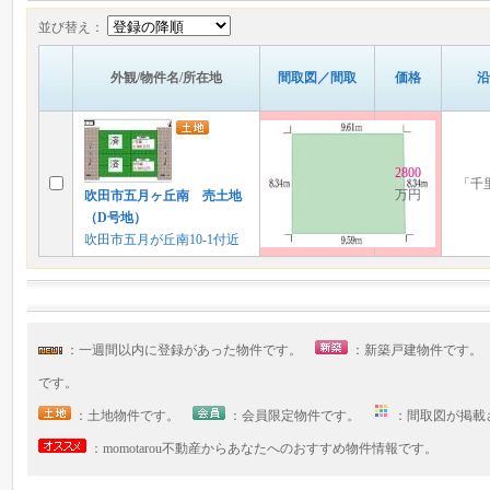
並び替え：
外観/物件名/所在地
間取図／間取
価格
沿
2800
「千
万円
吹田市五月ヶ丘南 売土地
（D号地）
吹田市五月が丘南10-1付近
：一週間以内に登録があった物件です。
：新築戸建物件です
です。
：土地物件です。
：会員限定物件です。
：間取図が掲
：momotarou不動産からあなたへのおすすめ物件情報です。