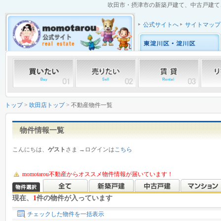
吹田市・摂津市の新築戸建て、中古戸建て、
公式サイトへ
サイトマップ
トップ
>
吹田店トップ
> 不動産物件一覧
物件情報一覧
こんにちは、
ゲスト
さま →ログインは
こちら
momotarou不動産からオススメ物件情報が届いています！
現在、
1
件の物件が入っています
チェックした物件を一括表示