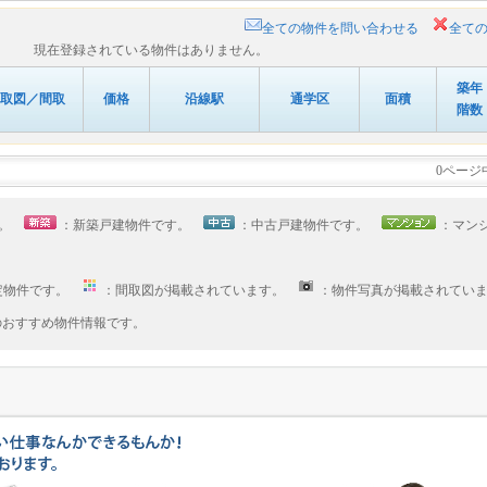
全ての物件を問い合わせる
全て
現在登録されている物件はありません。
築年
取図／間取
価格
沿線駅
通学区
面積
階数
0ページ
す。
：新築戸建物件です。
：中古戸建物件です。
：マン
定物件です。
：間取図が掲載されています。
：物件写真が掲載されてい
へのおすすめ物件情報です。