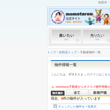
吹田市・
トップ
>
吹田店トップ
> 不動産物件一覧
物件情報一覧
こんにちは、
ゲスト
さま →ログインは
こち
momotarou不動産からオススメ物件情
現在、
0
件の物件が入っています
チェックした物件を一括表示