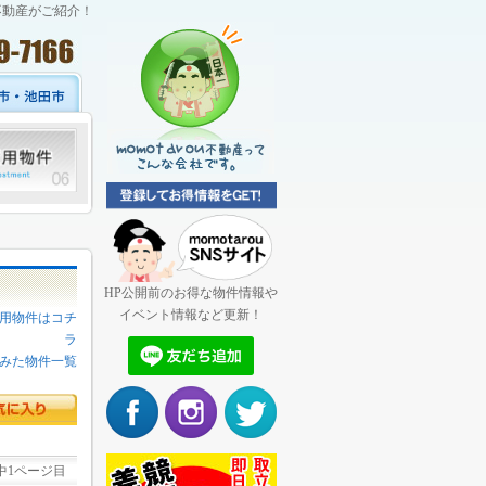
不動産がご紹介！
HP公開前のお得な物件情報や
イベント情報など更新！
用物件はコチ
ラ
みた物件一覧
中1ページ目