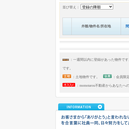
並び替え：
外観/物件名/所在地
間
：一週間以内に登録があった物件で
です。
：土地物件です。
：会員限
：momotarou不動産からあなた