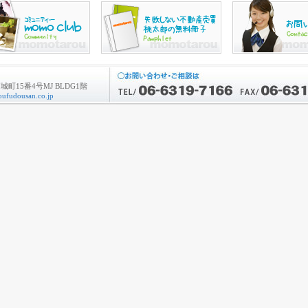
町15番4号MJ BLDG1階
ufudousan.co.jp