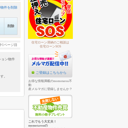
の物件を削除
削除
住宅ローン滞納のご相談は
中1ページ目
住宅ローンSOS
ション物件
ご登録はこちらから
ます。
お得な情報満載のmomotarou不
動
産メルマガに登録しませんか？
これでもう大丈夫！
momotarouの