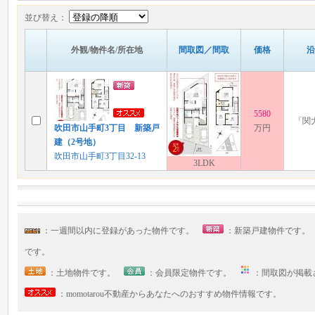
並び替え：
外観/物件名/所在地
間取図／間取
価格
沿
5580
「関
吹田市山手町3丁目 新築戸
万円
建（2号地）
吹田市山手町3丁目32-13
3LDK
：一週間以内に登録があった物件です。
：新築戸建物件です
です。
：土地物件です。
：会員限定物件です。
：間取図が掲
：momotarou不動産からあなたへのおすすめ物件情報です。