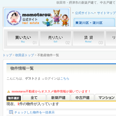
吹田市・摂津市の新築戸建て、中古戸建て、
公式サイトへ
サイトマップ
トップ
>
吹田店トップ
> 不動産物件一覧
物件情報一覧
こんにちは、
ゲスト
さま →ログインは
こちら
momotarou不動産からオススメ物件情報が届いています！
現在、
1
件の物件が入っています
チェックした物件を一括表示