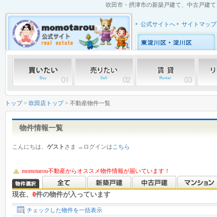
吹田市・摂津市の新築戸建て、中古戸建て、
公式サイトへ
サイトマップ
トップ
>
吹田店トップ
> 不動産物件一覧
物件情報一覧
こんにちは、
ゲスト
さま →ログインは
こちら
momotarou不動産からオススメ物件情報が届いています！
現在、
0
件の物件が入っています
チェックした物件を一括表示