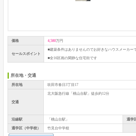
価格
4,580
万円
■建築条件はありませんのでお好きなハウスメーカー
セールスポイント
■全16区画の閑静な住宅街です
所在地・交通
所在地
吹田市春日3丁目17
北大阪急行線「桃山台駅」徒歩約12分
交通
沿線駅
「桃山台駅」
通学
通学区（中学校）
竹見台中学校