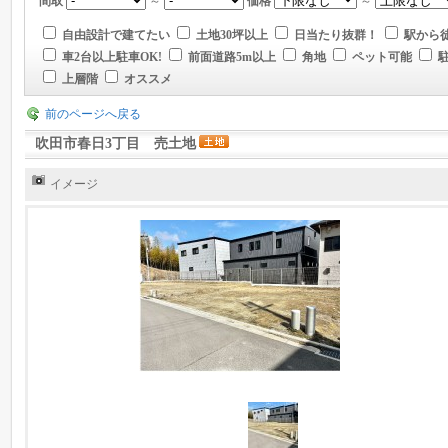
間取
～
価格
～
自由設計で建てたい
土地30坪以上
日当たり抜群！
駅から徒
車2台以上駐車OK!
前面道路5m以上
角地
ペット可能
上層階
オススメ
前のページへ戻る
吹田市春日3丁目 売土地
イメージ