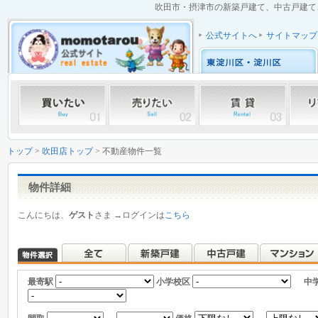
吹田市・摂津市の新築戸建て、中古戸建て、
公式サイトへ
サイトマップ
トップ
>
吹田店トップ
> 不動産物件一覧
物件詳細
こんにちは、
ゲスト
さま →ログインは
こちら
最寄駅
小学校区
中