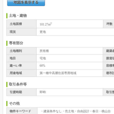
土地・建物
2
土地面積
坪数
101.27m
現況
更地
専有部分
土地権利
所有権
建築
地目
宅地
接道
建ぺい率
60%
容積
用途地域
第一種中高層住居専用地域
都市
取引条件等
引渡時期
即時
取引
その他
物件キーワード
・建築条件なし・売土地・自由設計・春日・桃山台