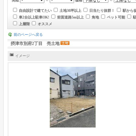
間取
～
価格
～
自由設計で建てたい
土地30坪以上
日当たり抜群！
駅から徒
車2台以上駐車OK!
前面道路5m以上
角地
ペット可能
上層階
オススメ
前のページへ戻る
摂津市別府2丁目 売土地
イメージ