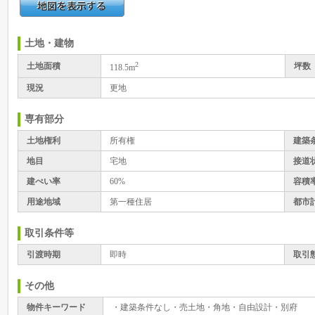
土地・建物
2
土地面積
坪数
118.5m
現況
更地
専有部分
土地権利
所有権
建築
地目
宅地
接道
建ぺい率
60%
容積
用途地域
第一種住居
都市
取引条件等
引渡時期
即時
取引
その他
物件キーワード
・建築条件なし・売土地・角地・自由設計・別府