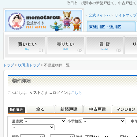
吹田市・摂津市の新築戸建て、中古戸建て、
公式サイトへ
サイトマップ
トップ
>
吹田店トップ
> 不動産物件一覧
物件詳細
こんにちは、
ゲスト
さま →ログインは
こちら
最寄駅
小学校区
中