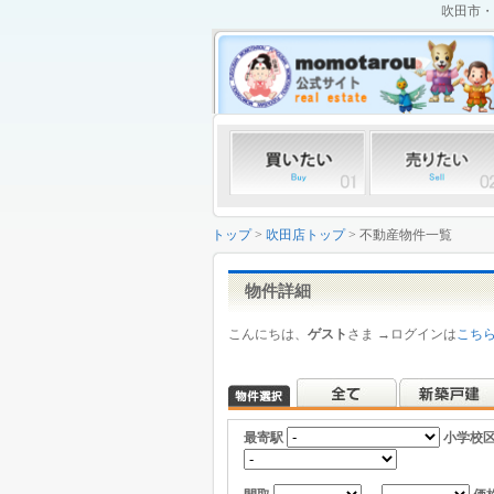
吹田市・
トップ
>
吹田店トップ
> 不動産物件一覧
物件詳細
こんにちは、
ゲスト
さま →ログインは
こち
最寄駅
小学校