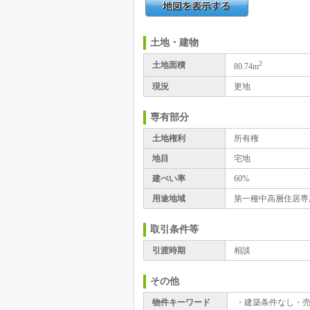
土地・建物
2
土地面積
80.74m
現況
更地
専有部分
土地権利
所有権
地目
宅地
建ぺい率
60%
用途地域
第一種中高層住居専
取引条件等
引渡時期
相談
その他
物件キーワード
・建築条件なし・