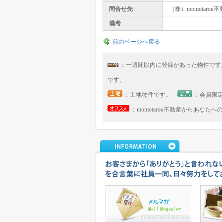
問合せ先
（株）momotarou
備考
前のページへ戻る
：一週間以内に登録があった物件で
です。
：土地物件です。
：会員限
：momotarou不動産からあなた