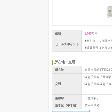
価格
2,680
万円
■南向きにつき陽当
セールスポイント
■建築条件はありま
所在地・交通
所在地
吹田市泉町4丁目23-
阪急千里線「豊津駅
交通
阪急千里線阪急「吹
沿線駅
「豊津駅」
通学区（中学校）
第六中学校