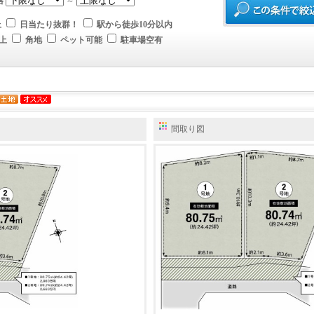
格
～
上
日当たり抜群！
駅から徒歩10分以内
上
角地
ペット可能
駐車場空有
間取り図