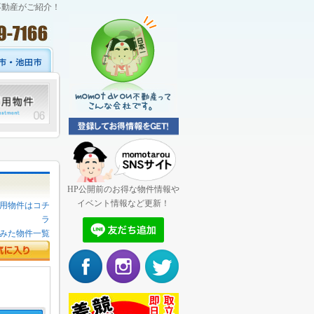
不動産がご紹介！
HP公開前のお得な物件情報や
イベント情報など更新！
用物件はコチ
ラ
みた物件一覧