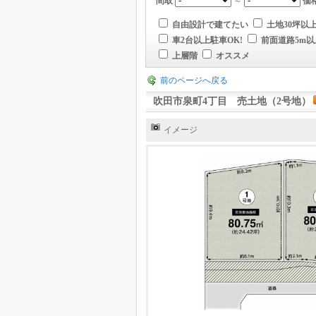
間取
～
価
自由設計で建てたい
土地30坪以
車2台以上駐車OK!
前面道路5m以
上層階
オススメ
前のページへ戻る
吹田市泉町4丁目 売土地（2号地）
イメージ