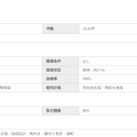
坪数
24.42坪
建築条件
なし
接道状況
南側：約3.1m
容積率
200%
用地域
都市計画
市街化区域・準防火地域
取引態様
仲介
売土地・自由設計・南向き・陽当り良好・泉町