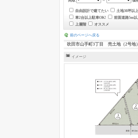
間取
～
価
自由設計で建てたい
土地30坪以
車2台以上駐車OK!
前面道路5m以
上層階
オススメ
前のページへ戻る
吹田市山手町3丁目 売土地（2号地
イメージ