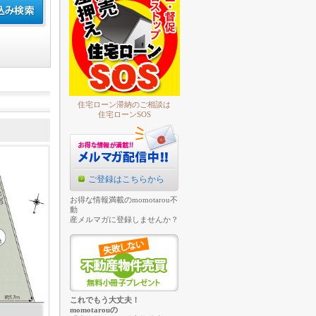
住宅ローン滞納のご相談は
住宅ローンSOS
ご登録はこちらから
お得な情報満載のmomotarou不
動
産メルマガに登録しませんか？
これでもう大丈夫！
momotarouの