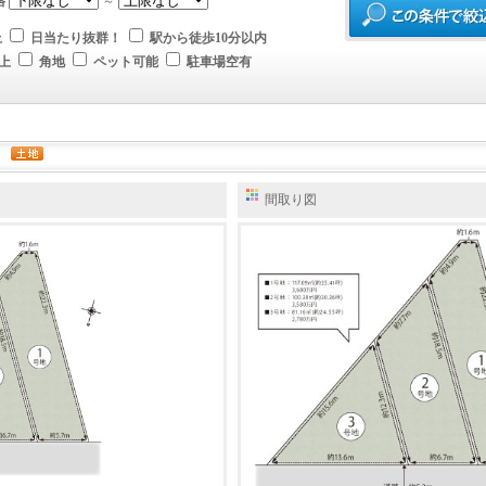
格
～
上
日当たり抜群！
駅から徒歩10分以内
上
角地
ペット可能
駐車場空有
）
間取り図