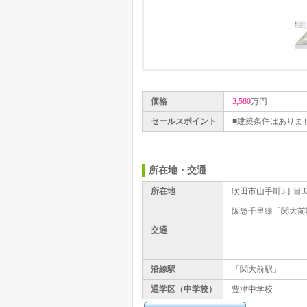
価格
3,580
万円
セールスポイント
■建築条件はありま
所在地・交通
所在地
吹田市山手町3丁目32
阪急千里線「関大前
交通
沿線駅
「関大前駅」
通学区（中学校）
豊津中学校