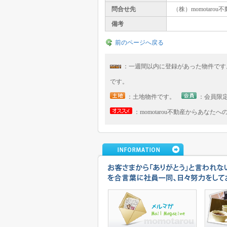
問合せ先
（株）momotarou
備考
前のページへ戻る
：一週間以内に登録があった物件で
です。
：土地物件です。
：会員限
：momotarou不動産からあなた