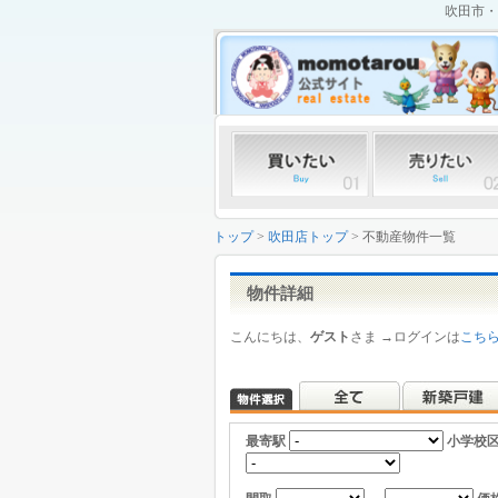
吹田市・
トップ
>
吹田店トップ
> 不動産物件一覧
物件詳細
こんにちは、
ゲスト
さま →ログインは
こち
最寄駅
小学校