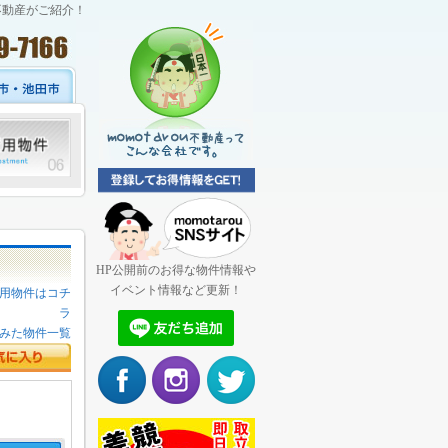
不動産がご紹介！
HP公開前のお得な物件情報や
イベント情報など更新！
用物件はコチ
ラ
みた物件一覧