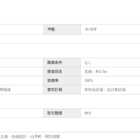
坪数
30.36坪
建築条件
なし
接道状況
北側：約5.3m
容積率
200%
用地域
都市計画
市街化区域・法22条区域
取引態様
仲介
売土地・自由設計・山手町・関大前駅