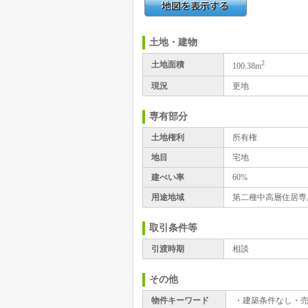
土地・建物
2
土地面積
100.38m
現況
更地
専有部分
土地権利
所有権
地目
宅地
建ぺい率
60%
用途地域
第二種中高層住居専
取引条件等
引渡時期
相談
その他
物件キーワード
・建築条件なし・