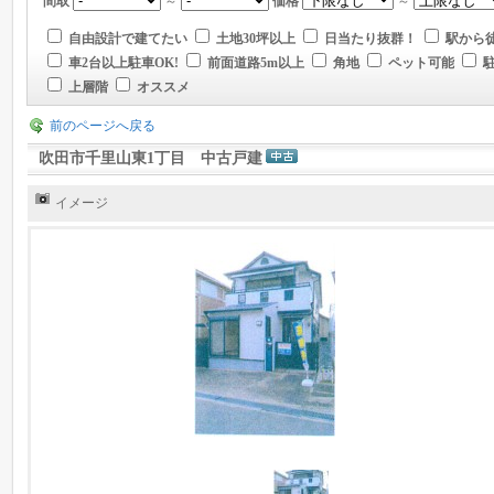
間取
～
価格
～
自由設計で建てたい
土地30坪以上
日当たり抜群！
駅から徒
車2台以上駐車OK!
前面道路5m以上
角地
ペット可能
上層階
オススメ
前のページへ戻る
吹田市千里山東1丁目 中古戸建
イメージ