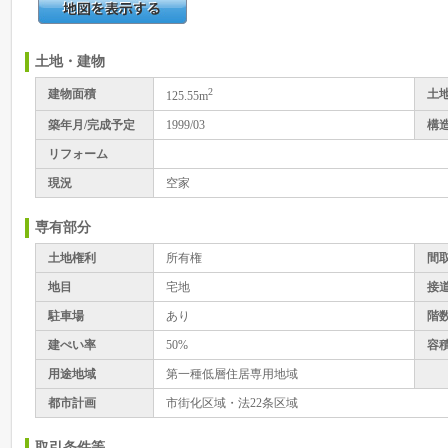
土地・建物
2
建物面積
土
125.55m
築年月/完成予定
1999/03
構
リフォーム
現況
空家
専有部分
土地権利
所有権
間
地目
宅地
接
駐車場
あり
階
建ぺい率
50%
容
用途地域
第一種低層住居専用地域
都市計画
市街化区域・法22条区域
取引条件等