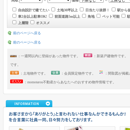
間取
～
価格
～
自由設計で建てたい
土地30坪以上
日当たり抜群！
駅から徒
車2台以上駐車OK!
前面道路5m以上
角地
ペット可能
上層階
オススメ
前のページへ戻る
前のページへ戻る
：一週間以内に登録があった物件です。
：新築戸建物件です
です。
：土地物件です。
：会員限定物件です。
：間取図が掲
：momotarou不動産からあなたへのおすすめ物件情報です。