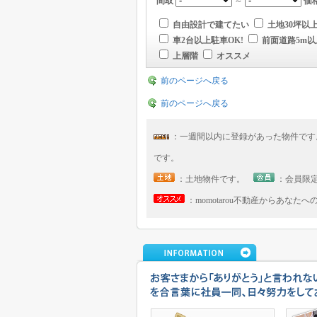
間取
～
価
自由設計で建てたい
土地30坪以
車2台以上駐車OK!
前面道路5m以
上層階
オススメ
前のページへ戻る
前のページへ戻る
：一週間以内に登録があった物件で
です。
：土地物件です。
：会員限
：momotarou不動産からあなた