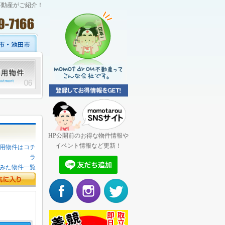
不動産がご紹介！
HP公開前のお得な物件情報や
イベント情報など更新！
用物件はコチ
ラ
みた物件一覧