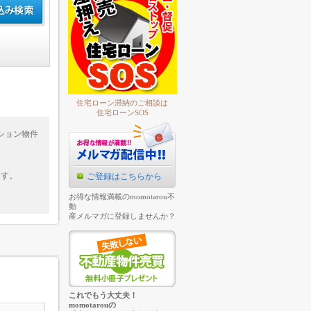
住宅ローン滞納のご相談は
住宅ローンSOS
ション物件
ます。
ご登録はこちらから
お得な情報満載のmomotarou不
動
産メルマガに登録しませんか？
これでもう大丈夫！
momotarouの