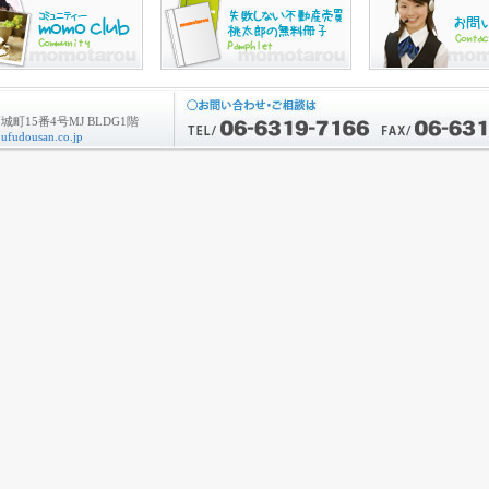
町15番4号MJ BLDG1階
fudousan.co.jp