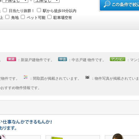
格
～
上
日当たり抜群！
駅から徒歩10分以内
上
角地
ペット可能
駐車場空有
す。
：新築戸建物件です。
：中古戸建 物件です。
：マン
定物件です。
：間取図が掲載されています。
：物件写真が掲載されてい
へのおすすめ物件情報です。