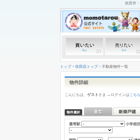
吹田市・
トップ
>
吹田店トップ
> 不動産物件一覧
物件詳細
こんにちは、
ゲスト
さま →ログインは
こち
最寄駅
小学校